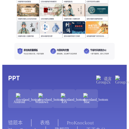
中国风新年金蛇献瑞
红色中国风蛇年新春快乐
中国风酒文化
红色写实风京派建筑
中国风中国礼仪文化历史科普
红色中国风古典雅集
中国风中国十大国粹苏绣
蓝色中国风中国传统刺绣
中国风中国十大国粹京剧
蓝色中国风青花瓷
蓝色中国风传统手艺刺绣
金色国风敦煌飞天历史文化介绍
原创高质量模板
内容结构完整
节省时间高效办公
专业设计团队打造，内容可编辑
逻辑清晰，适合教学与培训场景
一键下载即用，提升工作效率
PPT
语言
Android
Windows
iOS
Mac
错题本
表格
ProKnockout