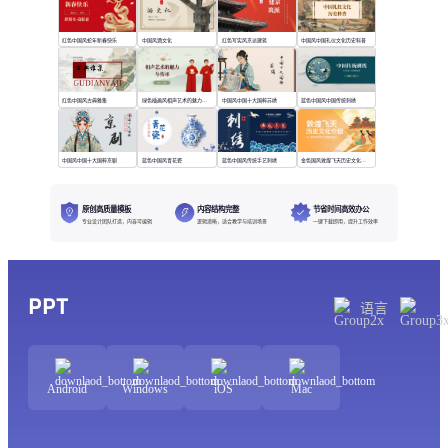
红色中国风蛇年新春快乐
中国风酒文化
红色写实风京派建筑
中国风中国礼仪文化历史科普
红色中国风古典雅集
绿色插画风相声艺术的魅力与传承
中国风中国十大国粹苏绣
蓝色中国风中国传统刺绣
中国风中国十大国粹京剧
蓝色中国风青花瓷
蓝色中国风传统手艺刺绣
金色国风敦煌飞天历史文化介绍
原创高质量模板
内容结构完整
节省时间高效办公
专业设计团队打造，内容可编辑
逻辑清晰，适合教学与培训场景
一键下载即用，提升工作效率
PPT
语言
Android
Windows
iOS
Mac