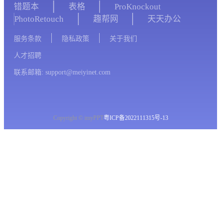
错题本
表格
ProKnockout
PhotoRetouch
趣帮网
天天办公
服务条款
隐私政策
关于我们
人才招聘
联系邮箱: support@meiyinet.com
Copyright © imyPPT
粤ICP备2022111315号-13