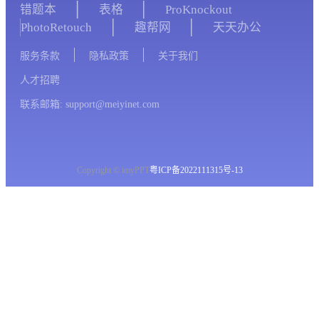
错题本
表格
ProKnockout
PhotoRetouch
趣帮网
天天办公
服务条款
隐私政策
关于我们
人才招聘
联系邮箱: support@meiyinet.com
Copyright © imyPPT
粤ICP备2022111315号-13