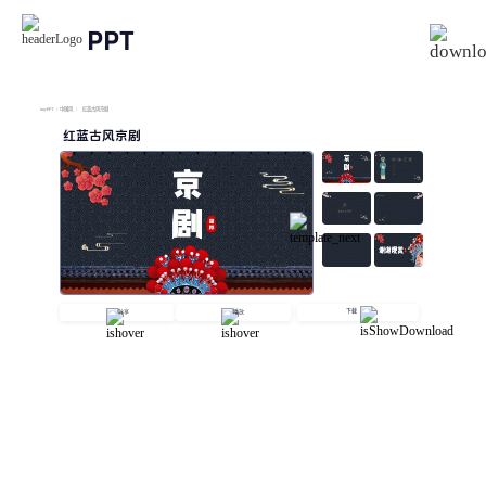
PPT
imyPPT
/
中国风
/
红蓝古风京剧
红蓝古风京剧
下载
分享
播放