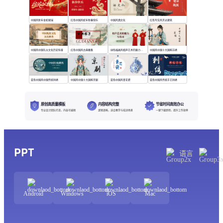
中国风新年金蛇献瑞
红色中国风蛇年新春快乐
中国风酒文化
红色写实风京派建筑
中国风中国礼仪文化历史科普
红色中国风古典雅集
绿色插画风相声艺术的魅力与传承
中国风中国十大国粹苏绣
蓝色中国风中国传统刺绣
中国风中国十大国粹京剧
蓝色中国风青花瓷
蓝色中国风传统手艺刺绣
原创高质量模板
内容结构完整
节省时间高效办公
专业设计团队打造，内容可编辑
逻辑清晰，适合教学与培训场景
一键下载即用，提升工作效率
PPT
语言
Android
Windows
iOS
Mac