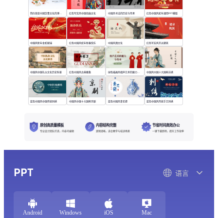
简约渐变中国饮食文化的博大精深
红色写实风中国戏曲文化
中国风书法的历史与传承
红色中国风蛇年通用PPT模版
中国风新年金蛇献瑞
红色中国风蛇年新春快乐
中国风酒文化
红色写实风京派建筑
中国风中国礼仪文化历史科普
红色中国风古典雅集
绿色插画风相声艺术的魅力与传承
中国风中国十大国粹苏绣
蓝色中国风中国传统刺绣
中国风中国十大国粹京剧
蓝色中国风青花瓷
蓝色中国风传统手艺刺绣
原创高质量模板
内容结构完整
节省时间高效办公
专业设计团队打造，内容可编辑
逻辑清晰，适合教学与培训场景
一键下载即用，提升工作效率
PPT
语言
Android
Windows
iOS
Mac