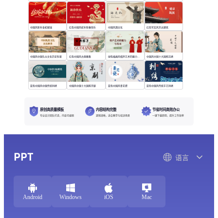
中国风新年金蛇献瑞
红色中国风蛇年新春快乐
中国风酒文化
红色写实风京派建筑
中国风中国礼仪文化历史科普
红色中国风古典雅集
绿色插画风相声艺术的魅力与传承
中国风中国十大国粹苏绣
蓝色中国风中国传统刺绣
中国风中国十大国粹京剧
蓝色中国风青花瓷
蓝色中国风传统手艺刺绣
原创高质量模板
内容结构完整
节省时间高效办公
专业设计团队打造，内容可编辑
逻辑清晰，适合教学与培训场景
一键下载即用，提升工作效率
PPT
语言
Android
Windows
iOS
Mac