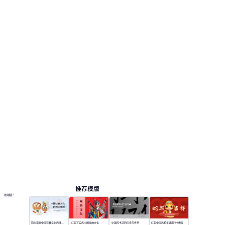
视觉风格采用：水墨淡雅色调，米白、深红、墨
黑为主，点缀金色纹样。 此页面提供 12 个预览
页，便于查看版式和结构。 相关演示主题包括：
培训课件, 微课制作, 文化分享。
中国风
按主题浏览 PPT 模板
红色 PPT 模板
白色极简 PPT 模板
教育 PPT 模板
在线 PPT 与 AI 工具指南
PPT模板
AI工具
在线 PPTX 查看器
推荐模版
更多模板
简约渐变中国饮食文化的博大精深
红色写实风中国戏曲文化
中国风书法的历史与传承
红色中国风蛇年通用PPT模版