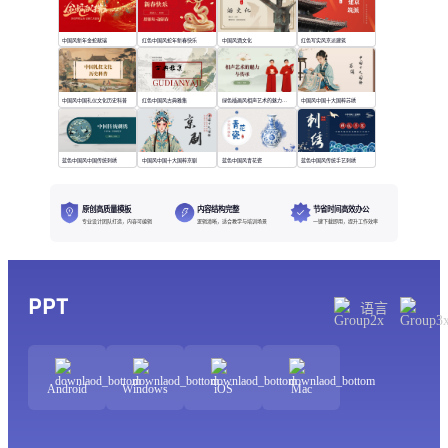
中国风新年金蛇献瑞
红色中国风蛇年新春快乐
中国风酒文化
红色写实风京派建筑
中国风中国礼仪文化历史科普
红色中国风古典雅集
绿色插画风相声艺术的魅力与传承
中国风中国十大国粹苏绣
蓝色中国风中国传统刺绣
中国风中国十大国粹京剧
蓝色中国风青花瓷
蓝色中国风传统手艺刺绣
原创高质量模板
内容结构完整
节省时间高效办公
专业设计团队打造，内容可编辑
逻辑清晰，适合教学与培训场景
一键下载即用，提升工作效率
PPT
语言
Android
Windows
iOS
Mac