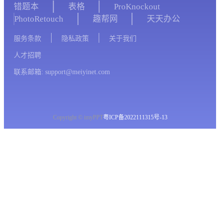
错题本
表格
ProKnockout
PhotoRetouch
趣帮网
天天办公
服务条款
隐私政策
关于我们
人才招聘
联系邮箱: support@meiyinet.com
Copyright © imyPPT
粤ICP备2022111315号-13