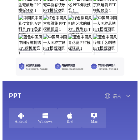
中国风新年金蛇献瑞
红色中国风蛇年新春快乐
中国风酒文化
红色写实风京派建筑
中国风中国礼仪文化历史科普
红色中国风古典雅集
绿色插画风相声艺术的魅力与传承
中国风中国十大国粹苏绣
蓝色中国风中国传统刺绣
中国风中国十大国粹京剧
蓝色中国风青花瓷
蓝色中国风传统手艺刺绣
原创高质量模板
内容结构完整
节省时间高效办公
专业设计团队打造，内容可编辑
逻辑清晰，适合教学与培训场景
一键下载即用，提升工作效率
PPT
语言
Android
Windows
iOS
Mac