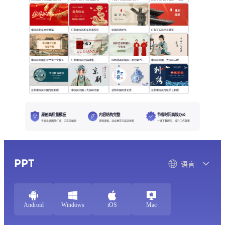
中国风新年金蛇献瑞
红色中国风蛇年新春快乐
中国风酒文化
红色写实风京派建筑
中国风中国礼仪文化历史科普
红色中国风古典雅集
绿色插画风相声艺术的魅力与传承
中国风中国十大国粹苏绣
蓝色中国风中国传统刺绣
中国风中国十大国粹京剧
蓝色中国风青花瓷
蓝色中国风传统手艺刺绣
原创高质量模板
内容结构完整
节省时间高效办公
专业设计团队打造，内容可编辑
逻辑清晰，适合教学与培训场景
一键下载即用，提升工作效率
PPT
语言
Android
Windows
iOS
Mac