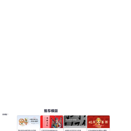
风视觉。 此页面提供 12 个预览页，便于查看版式
和结构。 相关演示主题包括：研究报告, 市场营
销, 商业计划书, 培训课件, 竞聘述职。
中国风
按主题浏览 PPT 模板
蓝色 PPT 模板
专业 PowerPoint 模板
商务提案 PPT 模板
在线 PPT 与 AI 工具指南
PPT模板
AI工具
在线 PPTX 查看器
推荐模版
更多模板
简约渐变中国饮食文化的博大精深
红色写实风中国戏曲文化
中国风书法的历史与传承
红色中国风蛇年通用PPT模版