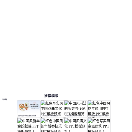
便于查看版式和结构。 相关演示主题包括：教育
教学, 文化分享。
中国风
按主题浏览 PPT 模板
蓝色 PPT 模板
优雅演示模板
教育 PPT 模板
在线 PPT 与 AI 工具指南
PPT模板
AI工具
在线 PPTX 查看器
推荐模版
更多模板
简约渐变中国饮食文化的博大精深
红色写实风中国戏曲文化
中国风书法的历史与传承
红色中国风蛇年通用PPT模版