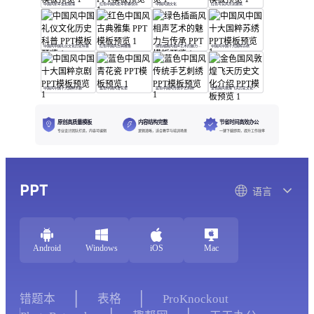
中国风新年金蛇献瑞
红色中国风蛇年新春快乐
中国风酒文化
红色写实风京派建筑
中国风中国礼仪文化历史科普
红色中国风古典雅集
绿色插画风相声艺术的魅力与传承
中国风中国十大国粹苏绣
中国风中国十大国粹京剧
蓝色中国风青花瓷
蓝色中国风传统手艺刺绣
金色国风敦煌飞天历史文化介绍
原创高质量模板
内容结构完整
节省时间高效办公
专业设计团队打造，内容可编辑
逻辑清晰，适合教学与培训场景
一键下载即用，提升工作效率
PPT
语言
Android
Windows
iOS
Mac
错题本
表格
ProKnockout