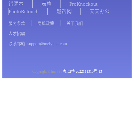
错题本
表格
ProKnockout
PhotoRetouch
趣帮网
天天办公
服务条款
隐私政策
关于我们
人才招聘
联系邮箱: support@meiyinet.com
Copyright © imyPPT
粤ICP备2022111315号-13