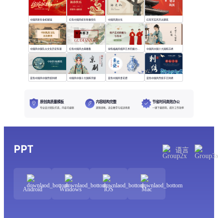
中国风新年金蛇献瑞
红色中国风蛇年新春快乐
中国风酒文化
红色写实风京派建筑
中国风中国礼仪文化历史科普
红色中国风古典雅集
绿色插画风相声艺术的魅力与传承
中国风中国十大国粹苏绣
蓝色中国风中国传统刺绣
中国风中国十大国粹京剧
蓝色中国风青花瓷
蓝色中国风传统手艺刺绣
原创高质量模板
内容结构完整
节省时间高效办公
专业设计团队打造，内容可编辑
逻辑清晰，适合教学与培训场景
一键下载即用，提升工作效率
PPT
语言
Android
Windows
iOS
Mac