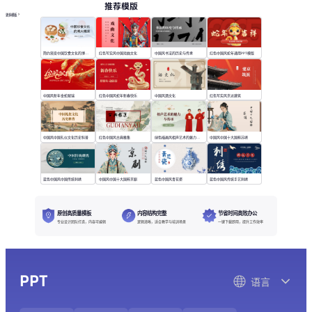
推荐模版
更多模板
简约渐变中国饮食文化的博大精深
红色写实风中国戏曲文化
中国风书法的历史与传承
红色中国风蛇年通用PPT模版
中国风新年金蛇献瑞
红色中国风蛇年新春快乐
中国风酒文化
红色写实风京派建筑
中国风中国礼仪文化历史科普
红色中国风古典雅集
绿色插画风相声艺术的魅力与传承
中国风中国十大国粹苏绣
蓝色中国风中国传统刺绣
中国风中国十大国粹京剧
蓝色中国风青花瓷
蓝色中国风传统手艺刺绣
原创高质量模板
内容结构完整
节省时间高效办公
专业设计团队打造，内容可编辑
逻辑清晰，适合教学与培训场景
一键下载即用，提升工作效率
PPT
语言