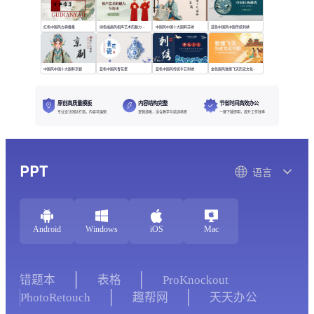
红色中国风古典雅集
绿色插画风相声艺术的魅力与传承
中国风中国十大国粹苏绣
蓝色中国风中国传统刺绣
中国风中国十大国粹京剧
蓝色中国风青花瓷
蓝色中国风传统手艺刺绣
金色国风敦煌飞天历史文化介绍
原创高质量模板
内容结构完整
节省时间高效办公
专业设计团队打造，内容可编辑
逻辑清晰，适合教学与培训场景
一键下载即用，提升工作效率
PPT
语言
Android
Windows
iOS
Mac
错题本
表格
ProKnockout
PhotoRetouch
趣帮网
天天办公