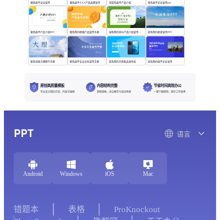
橙色扁平企业宣传
黄色扁平XXX产品品牌宣传
深蓝色扁平产品介绍
青色扁平企业宣传ppt
黄色扁平产品介绍PPT
橙色简约脐橙产品宣传手册
绿色简约茶叶产品介绍宣传手册
蓝色简约旅游宣传PPT
紫色创意大理旅行手册
紫色扁平企业文化宣传手册
蓝色简约手机新品发布会
蓝色简约扁平企业宣传
原创高质量模板
内容结构完整
节省时间高效办公
专业设计团队打造，内容可编辑
逻辑清晰，适合教学与培训场景
一键下载即用，提升工作效率
PPT
语言
Android
Windows
iOS
Mac
错题本
表格
ProKnockout