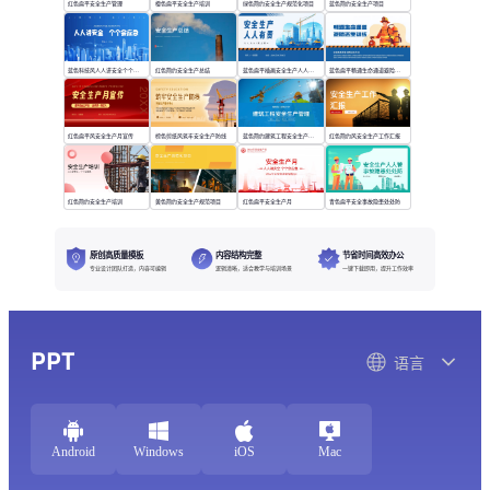
红色扁平安全生产管理
橙色扁平安全生产培训
绿色简约安全生产规范化项目
蓝色简约安全生产项目
蓝色科技风人人讲安全个个会应急
红色简约安全生产总结
蓝色扁平插画安全生产人人有责
蓝色扁平畅通生命通道避险逃生训练
红色扁平风安全生产月宣传
棕色剪纸风筑牢安全生产防线
蓝色简约建筑工程安全生产管理
红色简约风安全生产工作汇报
红色简约安全生产培训
黄色简约安全生产规范项目
红色扁平安全生产月
青色扁平安全事故隐患处处防
原创高质量模板
内容结构完整
节省时间高效办公
专业设计团队打造，内容可编辑
逻辑清晰，适合教学与培训场景
一键下载即用，提升工作效率
PPT
语言
Android
Windows
iOS
Mac