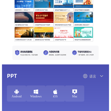
蓝色科技风人人讲安全个个会应急
红色简约安全生产总结
蓝色扁平插画安全生产人人有责
蓝色扁平畅通生命通道避险逃生训练
玫红极简安全生产总结
红色扁平风安全生产月宣传
棕色剪纸风筑牢安全生产防线
蓝色简约建筑工程安全生产管理
红色简约风安全生产工作汇报
黄色简约安全生产规范项目
红色扁平安全生产月
青色扁平安全事故隐患处处防
原创高质量模板
内容结构完整
节省时间高效办公
专业设计团队打造，内容可编辑
逻辑清晰，适合教学与培训场景
一键下载即用，提升工作效率
PPT
语言
Android
Windows
iOS
Mac