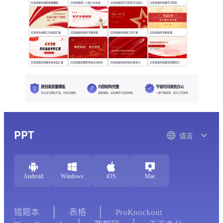
红色党政风通用党建模版
红色党政风二十届三中全会 政策解读
红色党政风学习四史不忘初心
红色党政风党建学习四史
红色复古党建工作总结汇报
红色党政风党史专题讲座
红色党政风党建工作汇报
红色党政风专题党课
红色党政风党建年终总结汇报
红色党政风聚焦两会关注民生
红色党政风党的知识普及与研究
红色党政风党建活动策划方案书
原创高质量模板
内容结构完整
节省时间高效办公
专业设计团队打造，内容可编辑
逻辑清晰，适合教学与培训场景
一键下载即用，提升工作效率
PPT
语言
Android
Windows
iOS
Mac
错题本
表格
ProKnockout