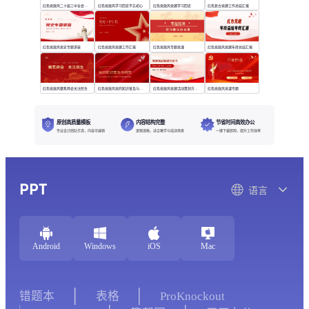
红色党政风二十届三中全会 政策解读
红色党政风学习四史不忘初心
红色党政风党建学习四史
红色复古党建工作总结汇报
红色党政风党史专题讲座
红色党政风党建工作汇报
红色党政风专题党课
红色党政风党建年终总结汇报
红色党政风聚焦两会关注民生
红色党政风党的知识普及与研究
红色党政风党建活动策划方案书
红色党政风党课专题
原创高质量模板
内容结构完整
节省时间高效办公
专业设计团队打造，内容可编辑
逻辑清晰，适合教学与培训场景
一键下载即用，提升工作效率
PPT
语言
Android
Windows
iOS
Mac
错题本
表格
ProKnockout