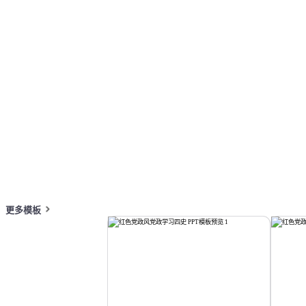
按主题浏览 PPT 模板
红色 PPT 模板
商务提案 PPT 模板
活动
在线 PPT 与 AI 工具指南
PPT模板
AI工具
在线 PPTX 查看器
更多模板