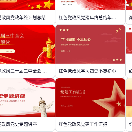
党政风党政年终计划总结
红色党政风党建年终总结年终汇报
红色党政风二十届三中全会 政策解读
红色党政风学习四史不忘初心
党政风党史专题讲座
红色党政风党建工作汇报