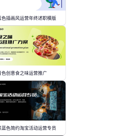
蓝色插画风运营年终述职模版
青色创意食之味运营推广
黑蓝色简约淘宝活动运营专员