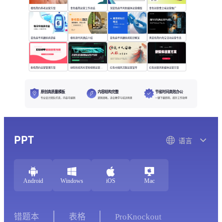
橙色简约养老运营方案
青色极简运营工作总结
深蓝色扁平风新媒体运营模版
青色创意食之味运营推广
蓝色扁平风糖尿病讲座
橙色现代风酒店介绍
蓝色扁平风糖尿病知识概览
黑蓝色简约淘宝活动运营专员
粉色简约运营管理方案
绿色科技风抖音短视频运营方案
红色中国风汉服运营宣传
红色创意风新媒体运营方案
原创高质量模板
内容结构完整
节省时间高效办公
专业设计团队打造，内容可编辑
逻辑清晰，适合教学与培训场景
一键下载即用，提升工作效率
PPT
语言
Android
Windows
iOS
Mac
错题本
表格
ProKnockout