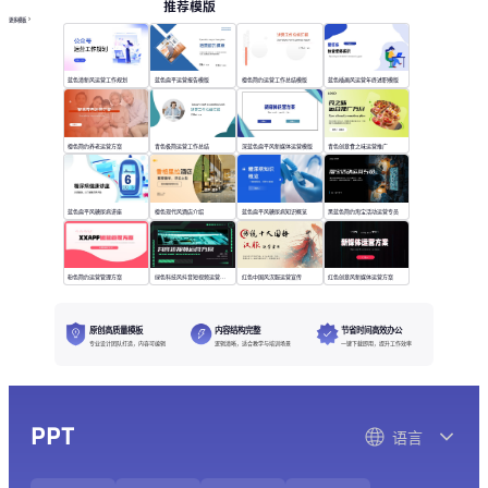
推荐模版
更多模板
蓝色清新风运营工作规划
蓝色扁平运营报告模版
橙色简约运营工作总结模版
蓝色插画风运营年终述职模版
橙色简约养老运营方案
青色极简运营工作总结
深蓝色扁平风新媒体运营模版
青色创意食之味运营推广
蓝色扁平风糖尿病讲座
橙色现代风酒店介绍
蓝色扁平风糖尿病知识概览
黑蓝色简约淘宝活动运营专员
粉色简约运营管理方案
绿色科技风抖音短视频运营方案
红色中国风汉服运营宣传
红色创意风新媒体运营方案
原创高质量模板
内容结构完整
节省时间高效办公
专业设计团队打造，内容可编辑
逻辑清晰，适合教学与培训场景
一键下载即用，提升工作效率
PPT
语言