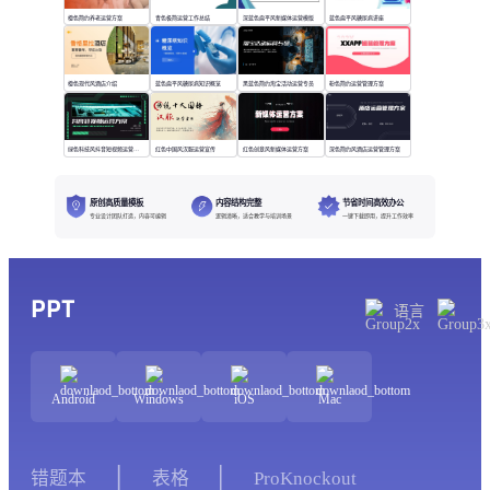
橙色简约养老运营方案
青色极简运营工作总结
深蓝色扁平风新媒体运营模版
蓝色扁平风糖尿病讲座
橙色现代风酒店介绍
蓝色扁平风糖尿病知识概览
黑蓝色简约淘宝活动运营专员
粉色简约运营管理方案
绿色科技风抖音短视频运营方案
红色中国风汉服运营宣传
红色创意风新媒体运营方案
深色简约风酒店运营管理方案
原创高质量模板
内容结构完整
节省时间高效办公
专业设计团队打造，内容可编辑
逻辑清晰，适合教学与培训场景
一键下载即用，提升工作效率
PPT
语言
Android
Windows
iOS
Mac
错题本
表格
ProKnockout