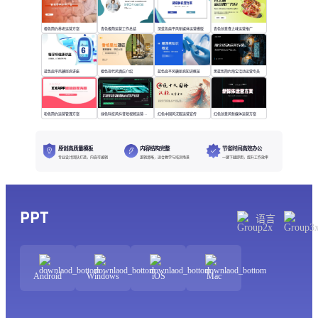
橙色简约养老运营方案
青色极简运营工作总结
深蓝色扁平风新媒体运营模版
青色创意食之味运营推广
蓝色扁平风糖尿病讲座
橙色现代风酒店介绍
蓝色扁平风糖尿病知识概览
黑蓝色简约淘宝活动运营专员
粉色简约运营管理方案
绿色科技风抖音短视频运营方案
红色中国风汉服运营宣传
红色创意风新媒体运营方案
原创高质量模板
内容结构完整
节省时间高效办公
专业设计团队打造，内容可编辑
逻辑清晰，适合教学与培训场景
一键下载即用，提升工作效率
PPT
语言
Android
Windows
iOS
Mac