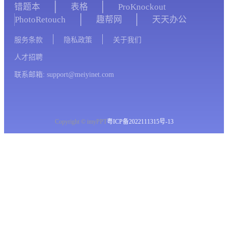
错题本
表格
ProKnockout
PhotoRetouch
趣帮网
天天办公
服务条款
隐私政策
关于我们
人才招聘
联系邮箱: support@meiyinet.com
Copyright © imyPPT
粤ICP备2022111315号-13