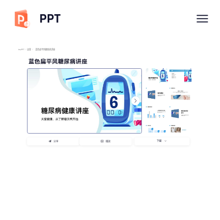
PPT
imyPPT
/
运营
/
蓝色扁平风糖尿病讲座
蓝色扁平风糖尿病讲座
下载
分享
播放