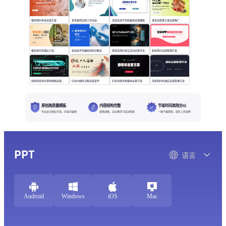
橙色简约养老运营方案
青色极简运营工作总结
深蓝色扁平风新媒体运营模版
青色创意食之味运营推广
橙色现代风酒店介绍
蓝色扁平风糖尿病知识概览
黑蓝色简约淘宝活动运营专员
粉色简约运营管理方案
绿色科技风抖音短视频运营方案
红色中国风汉服运营宣传
红色创意风新媒体运营方案
深色简约风酒店运营管理方案
原创高质量模板
内容结构完整
节省时间高效办公
专业设计团队打造，内容可编辑
逻辑清晰，适合教学与培训场景
一键下载即用，提升工作效率
PPT
语言
Android
Windows
iOS
Mac