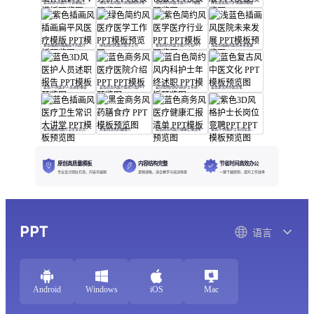
蓝色简约风医疗行业基础工作培训
绿色写实风医疗病理病例分析
绿色简约风医学医疗PPT模版
绿色渐变医疗护理通用模版
紫色插画风插画扁平风医疗模版
绿色简约风医疗医学工作
紫色简约风医学医疗行业PPT
浅蓝色插画风医院未来发展
蓝色3D风医护人员述职报告
蓝色商务风医疗医院介绍PPT
蓝白色简约风内科护士年终述职
蓝色复古风中医文化
蓝色插画风医疗卫生常识大讲堂
黑金商务风药膳食疗
蓝色商务风医疗健康汇报清单
紫色3D风格护士长岗位竞聘PPT
原创高质量模板
内容结构完整
节省时间高效办公
专业设计团队打造，内容可编辑
逻辑清晰，适合教学与培训场景
一键下载即用，提升工作效率
PPT
语言
Android
Windows
iOS
Mac