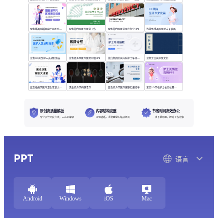
紫色插画风插画扁平风医疗模版
绿色简约风医疗医学工作
紫色简约风医学医疗行业PPT
浅蓝色插画风医院未来发展
蓝色3D风医护人员述职报告
蓝色商务风医疗医院介绍PPT
蓝白色简约风内科护士年终述职
蓝色复古风中医文化
蓝色插画风医疗卫生常识大讲堂
黑金商务风药膳食疗
蓝色商务风医疗健康汇报清单
紫色3D风格护士长岗位竞聘PPT
原创高质量模板
内容结构完整
节省时间高效办公
专业设计团队打造，内容可编辑
逻辑清晰，适合教学与培训场景
一键下载即用，提升工作效率
PPT
语言
Android
Windows
iOS
Mac