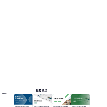
视觉风格采用：青色调插画风格，搭配医疗元
素，清新专业。 此页面提供 12 个预览页，便于查
看版式和结构。 相关演示主题包括：工作总结,
医疗资讯。
医疗
按主题浏览 PPT 模板
卡通 PPT 模板
年度总结 PPT 模板
在线 PPT 与 AI 工具指南
PPT模板
AI工具
在线 PPTX 查看器
推荐模版
更多模板
蓝色简约风医疗行业基础工作培训
绿色写实风医疗病理病例分析
绿色简约风医学医疗PPT模版
绿色渐变医疗护理通用模版