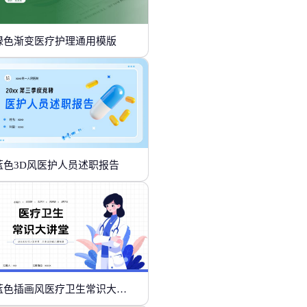
绿色渐变医疗护理通用模版
蓝色3D风医护人员述职报告
蓝色插画风医疗卫生常识大讲堂