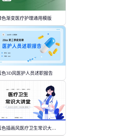
绿色渐变医疗护理通用模版
蓝色3D风医护人员述职报告
蓝色插画风医疗卫生常识大讲堂