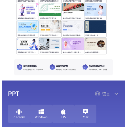
蓝色简约风医疗行业基础工作培训
绿色写实风医疗病理病例分析
绿色简约风医学医疗PPT模版
绿色渐变医疗护理通用模版
紫色插画风插画扁平风医疗模版
绿色简约风医疗医学工作
紫色简约风医学医疗行业PPT
浅蓝色插画风医院未来发展
蓝色3D风医护人员述职报告
蓝色商务风医疗医院介绍PPT
蓝白色简约风内科护士年终述职
蓝色复古风中医文化
蓝色插画风医疗卫生常识大讲堂
蓝色商务风医疗健康汇报清单
紫色3D风格护士长岗位竞聘PPT
中国风中医养生知多少
原创高质量模板
内容结构完整
节省时间高效办公
专业设计团队打造，内容可编辑
逻辑清晰，适合教学与培训场景
一键下载即用，提升工作效率
PPT
语言
Android
Windows
iOS
Mac