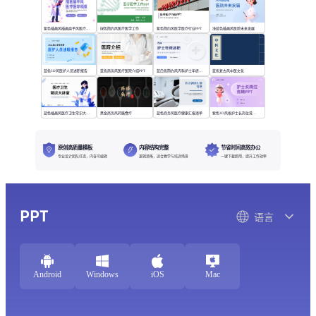
紫色插画风插画扁平风医疗模版
绿色简约风医疗医学工作
紫色简约风医学医疗行业PPT
浅蓝色插画风医院未来发展
蓝色3D风医护人员述职报告
蓝色商务风医疗医院介绍PPT
蓝白色简约风内科护士年终述职
蓝色复古风中医文化
蓝色插画风医疗卫生常识大讲堂
黑金商务风药膳食疗
蓝色商务风医疗健康汇报清单
紫色3D风格护士长岗位竞聘PPT
原创高质量模板
内容结构完整
节省时间高效办公
专业设计团队打造，内容可编辑
逻辑清晰，适合教学与培训场景
一键下载即用，提升工作效率
PPT
语言
Android
Windows
iOS
Mac