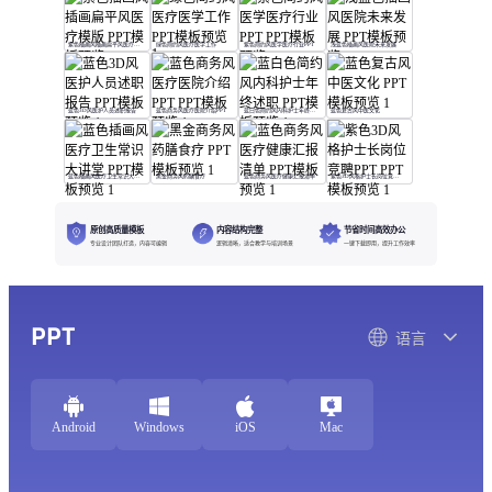
紫色插画风插画扁平风医疗模版
绿色简约风医疗医学工作
紫色简约风医学医疗行业PPT
浅蓝色插画风医院未来发展
蓝色3D风医护人员述职报告
蓝色商务风医疗医院介绍PPT
蓝白色简约风内科护士年终述职
蓝色复古风中医文化
蓝色插画风医疗卫生常识大讲堂
黑金商务风药膳食疗
蓝色商务风医疗健康汇报清单
紫色3D风格护士长岗位竞聘PPT
原创高质量模板
内容结构完整
节省时间高效办公
专业设计团队打造，内容可编辑
逻辑清晰，适合教学与培训场景
一键下载即用，提升工作效率
PPT
语言
Android
Windows
iOS
Mac