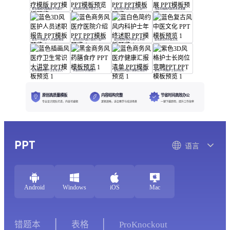
紫色插画风插画扁平风医疗模版
绿色简约风医疗医学工作
紫色简约风医学医疗行业PPT
浅蓝色插画风医院未来发展
蓝色3D风医护人员述职报告
蓝色商务风医疗医院介绍PPT
蓝白色简约风内科护士年终述职
蓝色复古风中医文化
蓝色插画风医疗卫生常识大讲堂
黑金商务风药膳食疗
蓝色商务风医疗健康汇报清单
紫色3D风格护士长岗位竞聘PPT
原创高质量模板
内容结构完整
节省时间高效办公
专业设计团队打造，内容可编辑
逻辑清晰，适合教学与培训场景
一键下载即用，提升工作效率
PPT
语言
Android
Windows
iOS
Mac
错题本
表格
ProKnockout