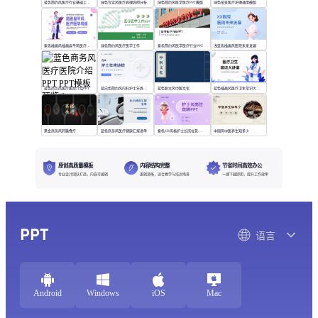
蓝色简约风医疗行业基础工作培训
绿色写实风医疗病理病例分析
绿色简约风医学医疗PPT模版
绿色渐变医疗护理通用模版
紫色插画风插画扁平风医疗模版
绿色简约风医疗医学工作
紫色简约风医学医疗行业PPT
浅蓝色插画风医院未来发展
蓝色商务风医疗医院介绍PPT
蓝白色简约风内科护士年终述职
蓝色复古风中医文化
蓝色插画风医疗卫生常识大讲堂
黑金商务风药膳食疗
蓝色商务风医疗健康汇报清单
紫色3D风格护士长岗位竞聘PPT
中国风中医养生知多少
原创高质量模板
内容结构完整
节省时间高效办公
专业设计团队打造，内容可编辑
逻辑清晰，适合教学与培训场景
一键下载即用，提升工作效率
PPT
语言
Android
Windows
iOS
Mac