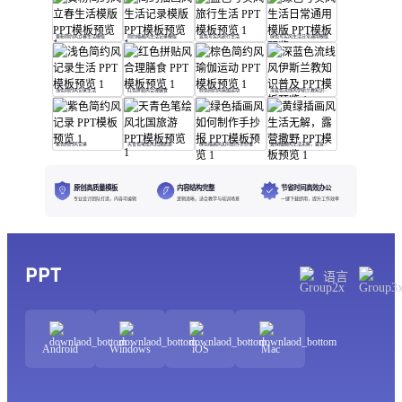
黄粉简约风立春生活模版
简约插画风生活记录模版
蓝色写实风旅行生活
绿色写实风生活日常通用模版
浅色简约风记录生活
红色拼贴风合理膳食
棕色简约风瑜伽运动
深蓝色流线风伊斯兰教知识普及
紫色简约风记录
天青色笔绘风北国旅游
绿色插画风如何制作手抄报
黄绿插画风生活无解，露营撒野
原创高质量模板
内容结构完整
节省时间高效办公
专业设计团队打造，内容可编辑
逻辑清晰，适合教学与培训场景
一键下载即用，提升工作效率
PPT
语言
Android
Windows
iOS
Mac