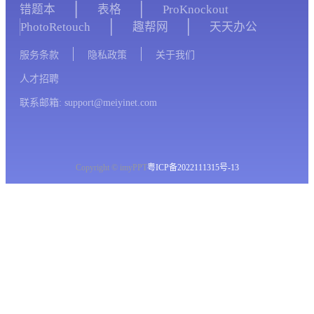
错题本
表格
ProKnockout
PhotoRetouch
趣帮网
天天办公
服务条款
隐私政策
关于我们
人才招聘
联系邮箱: support@meiyinet.com
Copyright © imyPPT
粤ICP备2022111315号-13