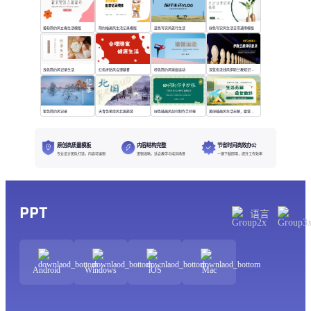
黄粉简约风立春生活模版
简约插画风生活记录模版
蓝色写实风旅行生活
绿色写实风生活日常通用模版
浅色简约风记录生活
红色拼贴风合理膳食
棕色简约风瑜伽运动
深蓝色流线风伊斯兰教知识普及
紫色简约风记录
天青色笔绘风北国旅游
绿色插画风如何制作手抄报
黄绿插画风生活无解，露营撒野
原创高质量模板
内容结构完整
节省时间高效办公
专业设计团队打造，内容可编辑
逻辑清晰，适合教学与培训场景
一键下载即用，提升工作效率
PPT
语言
Android
Windows
iOS
Mac