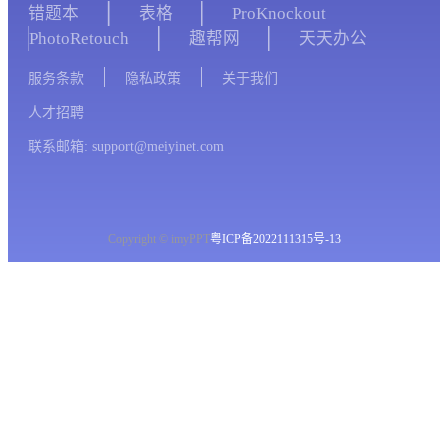
错题本
表格
ProKnockout
PhotoRetouch
趣帮网
天天办公
服务条款
隐私政策
关于我们
人才招聘
联系邮箱: support@meiyinet.com
Copyright © imyPPT
粤ICP备2022111315号-13