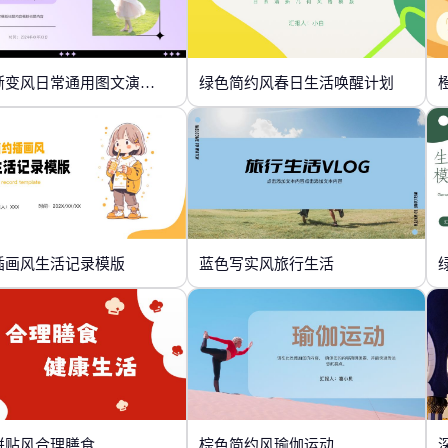
紫色渐变风日常通用图文演示模版
绿色简约风春日生活唤醒计划
插画风生活记录模版
蓝色写实风旅行生活
拼贴风合理膳食
棕色简约风瑜伽运动