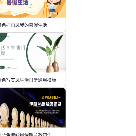
橙色插画风我的暑假生活
绿色写实风生活日常通用模版
深蓝色流线风伊斯兰教知识普及