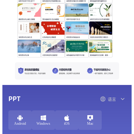
绿色写实风户外生活PPT
紫色渐变风日常通用图文演示模版
绿色简约风春日生活唤醒计划
橙色插画风我的暑假生活
黄粉简约风立春生活模版
简约插画风生活记录模版
蓝色写实风旅行生活
绿色写实风生活日常通用模版
浅色简约风记录生活
红色拼贴风合理膳食
棕色简约风瑜伽运动
深蓝色流线风伊斯兰教知识普及
紫色简约风记录
天青色笔绘风北国旅游
绿色插画风如何制作手抄报
黄绿插画风生活无解，露营撒野
原创高质量模板
内容结构完整
节省时间高效办公
专业设计团队打造，内容可编辑
逻辑清晰，适合教学与培训场景
一键下载即用，提升工作效率
PPT
语言
Android
Windows
iOS
Mac