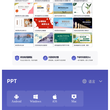
绿色写实风户外生活PPT
紫色渐变风日常通用图文演示模版
绿色简约风春日生活唤醒计划
橙色插画风我的暑假生活
黄粉简约风立春生活模版
简约插画风生活记录模版
蓝色写实风旅行生活
绿色写实风生活日常通用模版
浅色简约风记录生活
红色拼贴风合理膳食
棕色简约风瑜伽运动
深蓝色流线风伊斯兰教知识普及
紫色简约风记录
天青色笔绘风北国旅游
绿色插画风如何制作手抄报
黄绿插画风生活无解，露营撒野
原创高质量模板
内容结构完整
节省时间高效办公
专业设计团队打造，内容可编辑
逻辑清晰，适合教学与培训场景
一键下载即用，提升工作效率
PPT
语言
Android
Windows
iOS
Mac