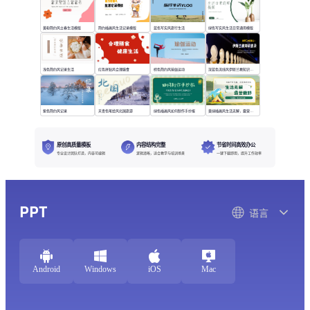
黄粉简约风立春生活模版
简约插画风生活记录模版
蓝色写实风旅行生活
绿色写实风生活日常通用模版
浅色简约风记录生活
红色拼贴风合理膳食
棕色简约风瑜伽运动
深蓝色流线风伊斯兰教知识普及
紫色简约风记录
天青色笔绘风北国旅游
绿色插画风如何制作手抄报
黄绿插画风生活无解，露营撒野
原创高质量模板
内容结构完整
节省时间高效办公
专业设计团队打造，内容可编辑
逻辑清晰，适合教学与培训场景
一键下载即用，提升工作效率
PPT
语言
Android
Windows
iOS
Mac