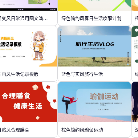
紫色渐变风日常通用图文演示模版
绿色简约风春日生活唤醒计划
插画风生活记录模版
蓝色写实风旅行生活
拼贴风合理膳食
棕色简约风瑜伽运动