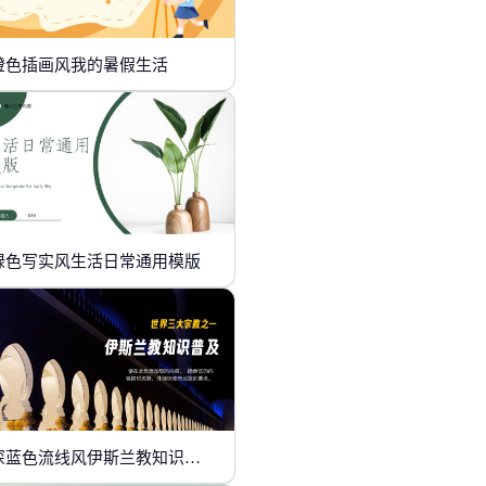
橙色插画风我的暑假生活
绿色写实风生活日常通用模版
深蓝色流线风伊斯兰教知识普及