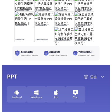
黄粉简约风立春生活模版
简约插画风生活记录模版
蓝色写实风旅行生活
绿色写实风生活日常通用模版
浅色简约风记录生活
红色拼贴风合理膳食
棕色简约风瑜伽运动
深蓝色流线风伊斯兰教知识普及
紫色简约风记录
天青色笔绘风北国旅游
绿色插画风如何制作手抄报
黄绿插画风生活无解，露营撒野
原创高质量模板
内容结构完整
节省时间高效办公
专业设计团队打造，内容可编辑
逻辑清晰，适合教学与培训场景
一键下载即用，提升工作效率
PPT
语言
Android
Windows
iOS
Mac