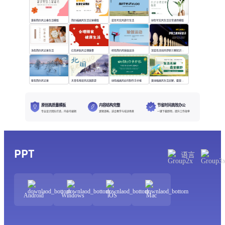
黄粉简约风立春生活模版
简约插画风生活记录模版
蓝色写实风旅行生活
绿色写实风生活日常通用模版
浅色简约风记录生活
红色拼贴风合理膳食
棕色简约风瑜伽运动
深蓝色流线风伊斯兰教知识普及
紫色简约风记录
天青色笔绘风北国旅游
绿色插画风如何制作手抄报
黄绿插画风生活无解，露营撒野
原创高质量模板
内容结构完整
节省时间高效办公
专业设计团队打造，内容可编辑
逻辑清晰，适合教学与培训场景
一键下载即用，提升工作效率
PPT
语言
Android
Windows
iOS
Mac