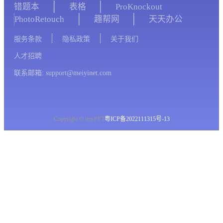
错题本
表格
ProKnockout
PhotoRetouch
趣帮网
天天办公
服务条款
隐私政策
关于我们
人才招聘
联系邮箱: support@meiyinet.com
Copyright © imyPPT
粤ICP备2022111315号-13