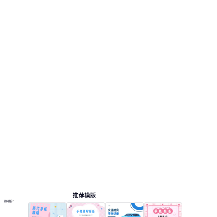
视觉风格采用：复古色调，以米白、棕、墨绿、
复古红为主，搭配旧纸张纹理与拼贴元素。 此页
面提供 12 个预览页，便于查看版式和结构。 相关
演示主题包括：培训课件, 专业课程, 教学课件, 艺
术宣传, 生活记录。
手帐
按主题浏览 PPT 模板
绿色 PPT 模板
白色极简 PPT 模板
在线 PPT 与 AI 工具指南
PPT模板
AI工具
在线 PPTX 查看器
推荐模版
更多模板