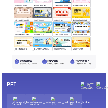
简约粉蓝简约手帐模版
粉色卡通手帐通用模版
蓝色卡通交通教育手帐记录
粉色可爱假期旅游计划手帐模版
棕色卡通可爱手帐通用模版
拼贴简约探索之旅
红色插画新年春节
黄色简约品牌活动策划方案
扁平卡通暑假社会实践报告
蓝色插画研学活动
蓝色撕纸我的观影手帐之《不能说的秘密》
平面插画动物保护知识科普
黄色卡通假期计划手帐
蓝色卡通假期社会实践活动
绿色插画研学旅行活动
金色插画丰收的季节
原创高质量模板
内容结构完整
节省时间高效办公
专业设计团队打造，内容可编辑
逻辑清晰，适合教学与培训场景
一键下载即用，提升工作效率
PPT
语言
Android
Windows
iOS
Mac