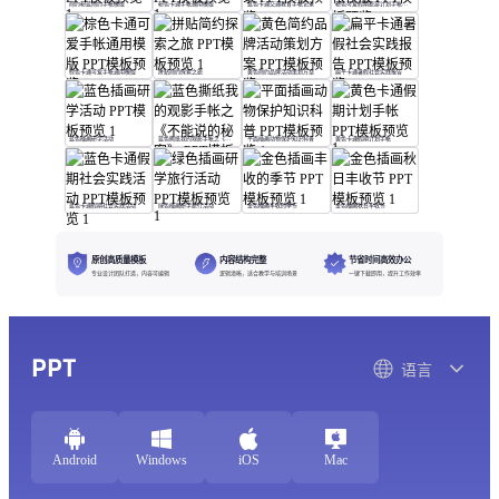
简约粉蓝简约手帐模版
粉色卡通手帐通用模版
蓝色卡通交通教育手帐记录
粉色可爱假期旅游计划手帐模版
棕色卡通可爱手帐通用模版
拼贴简约探索之旅
黄色简约品牌活动策划方案
扁平卡通暑假社会实践报告
蓝色插画研学活动
蓝色撕纸我的观影手帐之《不能说的秘密》
平面插画动物保护知识科普
黄色卡通假期计划手帐
蓝色卡通假期社会实践活动
绿色插画研学旅行活动
金色插画丰收的季节
金色插画秋日丰收节
原创高质量模板
内容结构完整
节省时间高效办公
专业设计团队打造，内容可编辑
逻辑清晰，适合教学与培训场景
一键下载即用，提升工作效率
PPT
语言
Android
Windows
iOS
Mac