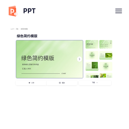
PPT
imyPPT
/
手帐
/
绿色简约模版
绿色简约模版
下载
分享
播放