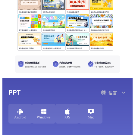
棕色卡通可爱手帐通用模版
拼贴简约探索之旅
红色插画新年春节
黄色简约品牌活动策划方案
扁平卡通暑假社会实践报告
蓝色插画研学活动
蓝色撕纸我的观影手帐之《不能说的秘密》
平面插画动物保护知识科普
黄色卡通假期计划手帐
蓝色卡通假期社会实践活动
绿色插画研学旅行活动
金色插画丰收的季节
原创高质量模板
内容结构完整
节省时间高效办公
专业设计团队打造，内容可编辑
逻辑清晰，适合教学与培训场景
一键下载即用，提升工作效率
PPT
语言
Android
Windows
iOS
Mac