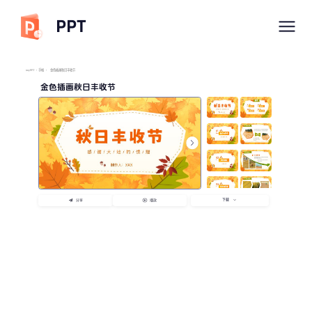
PPT
imyPPT
/
手帐
/
金色插画秋日丰收节
金色插画秋日丰收节
下载
分享
播放