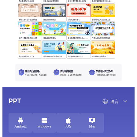
简约粉蓝简约手帐模版
粉色卡通手帐通用模版
蓝色卡通交通教育手帐记录
粉色可爱假期旅游计划手帐模版
棕色卡通可爱手帐通用模版
拼贴简约探索之旅
红色插画新年春节
黄色简约品牌活动策划方案
扁平卡通暑假社会实践报告
蓝色插画研学活动
蓝色撕纸我的观影手帐之《不能说的秘密》
平面插画动物保护知识科普
黄色卡通假期计划手帐
蓝色卡通假期社会实践活动
绿色插画研学旅行活动
金色插画丰收的季节
原创高质量模板
内容结构完整
节省时间高效办公
专业设计团队打造，内容可编辑
逻辑清晰，适合教学与培训场景
一键下载即用，提升工作效率
PPT
语言
Android
Windows
iOS
Mac