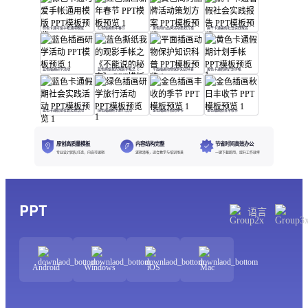
棕色卡通可爱手帐通用模版
红色插画新年春节
黄色简约品牌活动策划方案
扁平卡通暑假社会实践报告
蓝色插画研学活动
蓝色撕纸我的观影手帐之《不能说的秘密》
平面插画动物保护知识科普
黄色卡通假期计划手帐
蓝色卡通假期社会实践活动
绿色插画研学旅行活动
金色插画丰收的季节
金色插画秋日丰收节
原创高质量模板
内容结构完整
节省时间高效办公
专业设计团队打造，内容可编辑
逻辑清晰，适合教学与培训场景
一键下载即用，提升工作效率
PPT
语言
Android
Windows
iOS
Mac