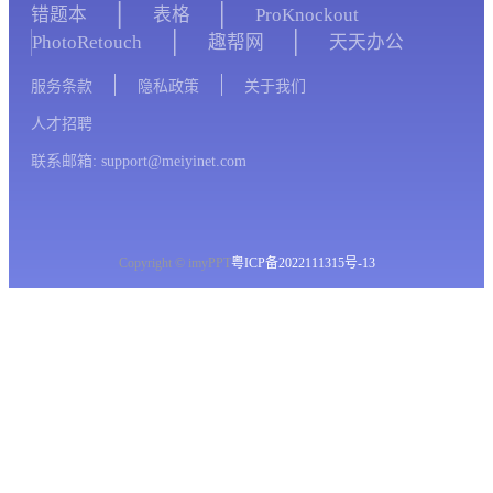
错题本
表格
ProKnockout
PhotoRetouch
趣帮网
天天办公
服务条款
隐私政策
关于我们
人才招聘
联系邮箱: support@meiyinet.com
Copyright © imyPPT
粤ICP备2022111315号-13