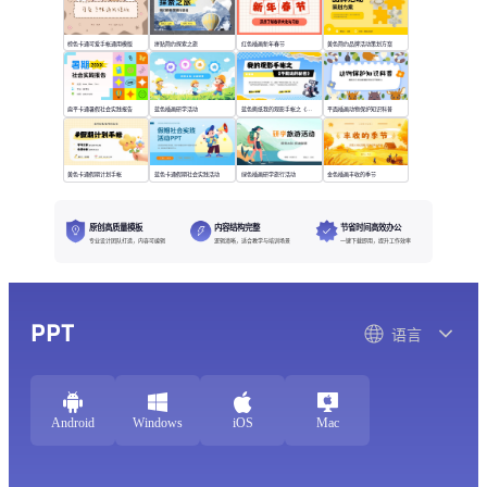
棕色卡通可爱手帐通用模版
拼贴简约探索之旅
红色插画新年春节
黄色简约品牌活动策划方案
扁平卡通暑假社会实践报告
蓝色插画研学活动
蓝色撕纸我的观影手帐之《不能说的秘密》
平面插画动物保护知识科普
黄色卡通假期计划手帐
蓝色卡通假期社会实践活动
绿色插画研学旅行活动
金色插画丰收的季节
原创高质量模板
内容结构完整
节省时间高效办公
专业设计团队打造，内容可编辑
逻辑清晰，适合教学与培训场景
一键下载即用，提升工作效率
PPT
语言
Android
Windows
iOS
Mac