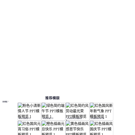
结构。 相关演示主题包括：研究报告, 市场营销,
商业计划书, 竞聘述职, 毕业答辩。
节日
按主题浏览 PPT 模板
绿色 PPT 模板
在线 PPT 与 AI 工具指南
PPT模板
AI工具
在线 PPTX 查看器
推荐模版
更多模板
粉色小清新情人节
绿色简约端午节
红色简约风劳动最光荣
红色国风新年新气象