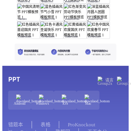
红色国风元宵习俗
橙色插画元旦快乐
黄色插画风感恩节快乐
红色插画风国庆节
中国风清明节
蓝色插画风节气小雪
红色渐变风劳动节快乐
深蓝插画风月圆人团圆
红色插画风喜迎国庆
红色卡通风圣诞快乐
红黄插画风欢度国庆
红色中国风欢度春节
原创高质量模板
内容结构完整
节省时间高效办公
专业设计团队打造，内容可编辑
逻辑清晰，适合教学与培训场景
一键下载即用，提升工作效率
PPT
语言
Android
Windows
iOS
Mac
错题本
表格
ProKnockout